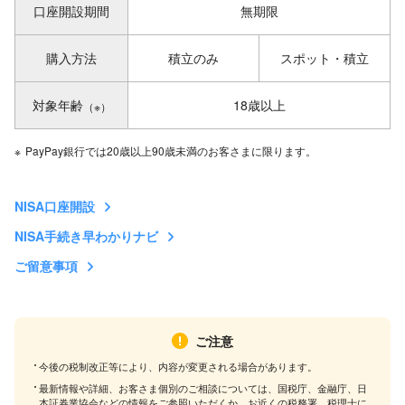
口座開設期間
無期限
購入方法
積立のみ
スポット・積立
対象年齢
18歳以上
（※）
※
PayPay銀行では20歳以上90歳未満のお客さまに限ります。
NISA口座開設
NISA手続き早わかりナビ
ご留意事項
ご注意
今後の税制改正等により、内容が変更される場合があります。
最新情報や詳細、お客さま個別のご相談については、国税庁、金融庁、日
本証券業協会などの情報をご参照いただくか、お近くの税務署、税理士に