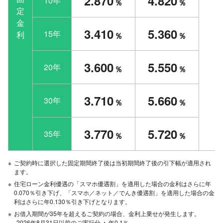
2.870
4.820
10年
％
％
定
金
3.410
5.360
15年
利
％
％
3.600
5.550
20年
％
％
3.710
5.660
30年
％
％
3.770
5.720
35年
％
％
※
ご契約時に選択した固定期間終了後は当初期間終了後の引下幅が適用され
ます。
※
住宅ローン金利優遇の「スマホ優遇割」を適用した場合の金利はさらに年
0.070％引き下げ、「スマホ／ネット／でんき優遇割」を適用した場合の金
利はさらに年0.130％引き下げとなります。
※
お借入期間が35年を超えるご契約の場合、金利上乗せが発生します。
2026年8月31日以前のご実行分
年0.1％