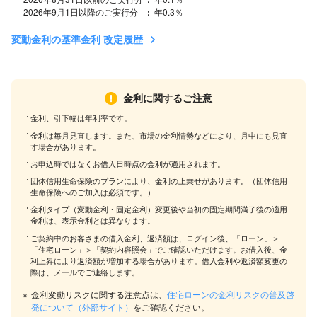
2026年9月1日以降のご実行分
年0.3％
変動金利の基準金利 改定履歴
金利に関するご注意
金利、引下幅は年利率です。
金利は毎月見直します。また、市場の金利情勢などにより、月中にも見直
す場合があります。
お申込時ではなくお借入日時点の金利が適用されます。
団体信用生命保険のプランにより、金利の上乗せがあります。（団体信用
生命保険へのご加入は必須です。）
金利タイプ（変動金利・固定金利）変更後や当初の固定期間満了後の適用
金利は、表示金利とは異なります。
ご契約中のお客さまの借入金利、返済額は、ログイン後、「ローン」＞
「住宅ローン」＞「契約内容照会」でご確認いただけます。お借入後、金
利上昇により返済額が増加する場合があります。借入金利や返済額変更の
際は、メールでご連絡します。
※
金利変動リスクに関する注意点は、
住宅ローンの金利リスクの普及啓
発について（外部サイト）
をご確認ください。