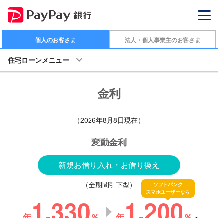
個人のお客さま
法人・個人事業主のお客さま
住宅ローンメニュー
金利
（
2026年8月8日
現在）
変動金利
新規お借り入れ・お借り換え
（全期間引下型）
ソフトバンク
スマホユーザーなら
1.330
1.200
年
％
年
％