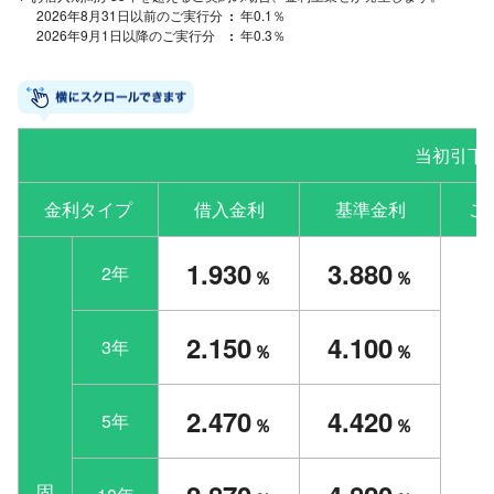
2026年8月31日以前のご実行分
年0.1％
2026年9月1日以降のご実行分
年0.3％
当初引下
金利タイプ
借入金利
基準金利
ご
1.930
3.880
2年
％
％
2.150
4.100
3年
％
％
2.470
4.420
5年
％
％
固