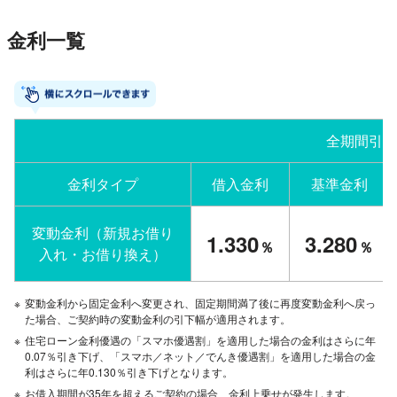
金利一覧
全期間引下
金利タイプ
借入金利
基準金利
変動金利（新規お借り
1.330
3.280
％
％
入れ・お借り換え）
※
変動金利から固定金利へ変更され、固定期間満了後に再度変動金利へ戻っ
た場合、ご契約時の変動金利の引下幅が適用されます。
※
住宅ローン金利優遇の「スマホ優遇割」を適用した場合の金利はさらに年
0.07％引き下げ、「スマホ／ネット／でんき優遇割」を適用した場合の金
利はさらに年0.130％引き下げとなります。
※
お借入期間が35年を超えるご契約の場合、金利上乗せが発生します。