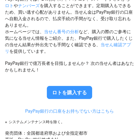
ロト
や
ナンバーズ
を購入することができます。定期購入もできる
ため、買い逃す心配がありません。当せん金はPayPay銀行の口座
へ自動入金されるので、払戻手続の手間がなく、受け取り忘れも
ありません。
ホームページでは、
当せん番号の分析
など、購入の際のご参考に
気になる当せん情報をご紹介。また、PayPay銀行で購入したくじ
の当せん結果が外出先でも手間なく確認できる、
当せん確認アプ
リ
を提供しています。
PayPay銀行で億万長者を目指しませんか？ 次の当せん者はあなた
かもしれません！
ロトを購入する
PayPay銀行の口座をお持ちでない方はこちら
※
システムメンテナンス時を除く。
発売団体：全国都道府県および全指定都市