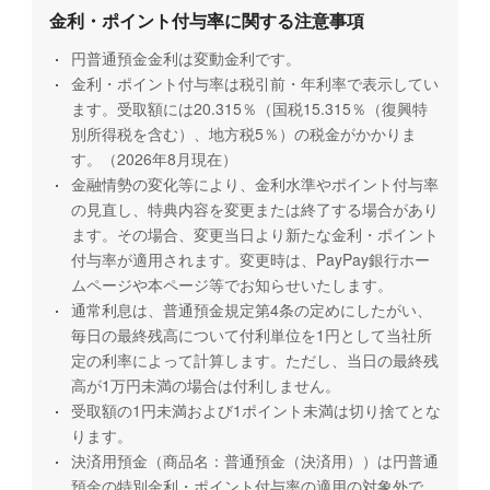
金利・ポイント付与率に関する注意事項
円普通預金金利は変動金利です。
金利・ポイント付与率は税引前・年利率で表示してい
ます。受取額には20.315％（国税15.315％（復興特
別所得税を含む）、地方税5％）の税金がかかりま
す。（2026年8月現在）
金融情勢の変化等により、金利水準やポイント付与率
の見直し、特典内容を変更または終了する場合があり
ます。その場合、変更当日より新たな金利・ポイント
付与率が適用されます。変更時は、PayPay銀行ホー
ムページや本ページ等でお知らせいたします。
通常利息は、普通預金規定第4条の定めにしたがい、
毎日の最終残高について付利単位を1円として当社所
定の利率によって計算します。ただし、当日の最終残
高が1万円未満の場合は付利しません。
受取額の1円未満および1ポイント未満は切り捨てとな
ります。
決済用預金（商品名：普通預金（決済用））は円普通
預金の特別金利・ポイント付与率の適用の対象外で