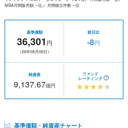
NISA月間販売額
-
位／
月間積立件数
-
位
基準価額
前日比
36,301
-8
円
円
（26年08月06日）
ファンド
純資産
レーティング
9,137.67
★★★★★
億円
基準価額・純資産チャート