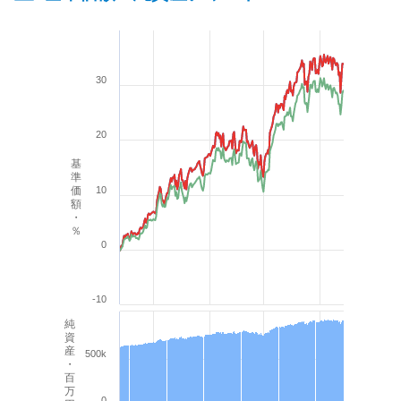
30
20
基
準
価
10
額
・
％
0
-10
純
資
産
500k
・
百
万
0