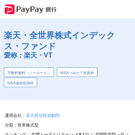
楽天・全世界株式インデック
ス・ファンド
愛称：楽天・VT
手数料無料（ノーロード）
NISAつみたて投資枠
NISA成長投資枠
運用会社：
楽天投信投資顧問
分類：
世界株式型
ランキング：
年間トータルリターン
191
位／
月間販売額
-
位／