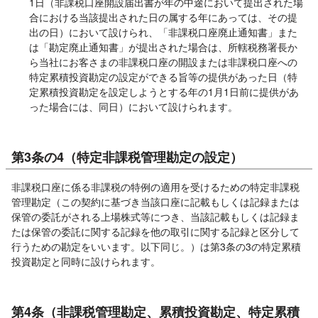
1日（非課税口座開設届出書が年の中途において提出された場
合における当該提出された日の属する年にあっては、その提
出の日）において設けられ、「非課税口座廃止通知書」また
は「勘定廃止通知書」が提出された場合は、所轄税務署長か
ら当社にお客さまの非課税口座の開設または非課税口座への
特定累積投資勘定の設定ができる旨等の提供があった日（特
定累積投資勘定を設定しようとする年の1月1日前に提供があ
った場合には、同日）において設けられます。
第3条の4（特定非課税管理勘定の設定）
非課税口座に係る非課税の特例の適用を受けるための特定非課税
管理勘定（この契約に基づき当該口座に記載もしくは記録または
保管の委託がされる上場株式等につき、当該記載もしくは記録ま
たは保管の委託に関する記録を他の取引に関する記録と区分して
行うための勘定をいいます。以下同じ。）は第3条の3の特定累積
投資勘定と同時に設けられます。
第4条（非課税管理勘定、累積投資勘定、特定累積