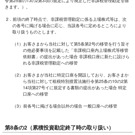
令第25条の13の2第3項の規定により廃止した非課税管理勘定を除
きます。）。
2．前項の終了時点で、非課税管理勘定に係る上場株式等は、次
の各号に掲げる場合に応じ、当該各号に定めるところにより
取り扱うものとします。
（1）お客さまから当社に対して第5条第2号の移管を行う旨そ
の他必要事項を記載した「非課税口座内上場株式等移管
依頼書」の提出があった場合 非課税口座に新たに設けら
れる非課税管理勘定への移管
（2）お客さまが当社に特定口座を開設しており、お客さまか
ら当社に対して租税特別措置法施行令第25条の10の2第
14項第27号イに規定する書類の提出があった場合 特定
口座への移管
（3）前各号に掲げる場合以外の場合 一般口座への移管
第8条の2（累積投資勘定終了時の取り扱い）