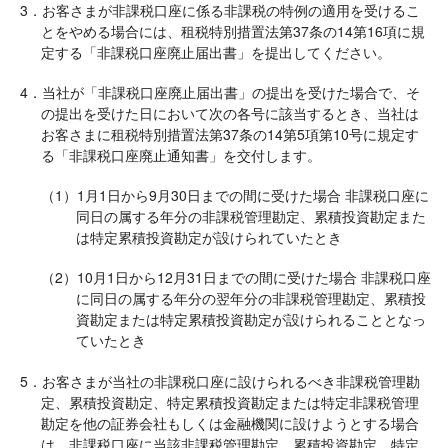
3．お客さまが非課税口座に係る非課税の特例の適用を受けるこ
とをやめる場合には、租税特別措置法第37条の14第16項に規
定する「非課税口座廃止届出書」を提出してください。
4．当社が「非課税口座廃止届出書」の提出を受けた場合で、そ
の提出を受けた日において次の各号に該当するとき、当社は
お客さまに租税特別措置法第37条の14第5項第10号に規定す
る「非課税口座廃止通知書」を交付します。
（1）1月1日から9月30日までの間に受けた場合 非課税口座に
同日の属する年分の非課税管理勘定、累積投資勘定また
は特定累積投資勘定が設けられていたとき
（2）10月1日から12月31日までの間に受けた場合 非課税口座
に同日の属する年分の翌年分の非課税管理勘定、累積投
資勘定または特定累積投資勘定が設けられることとなっ
ていたとき
5．お客さまが当社の非課税口座に設けられるべき非課税管理勘
定、累積投資勘定、特定累積投資勘定または特定非課税管理
勘定を他の証券会社もしくは金融機関に設けようとする場合
は、非課税口座に当該非課税管理勘定、累積投資勘定、特定