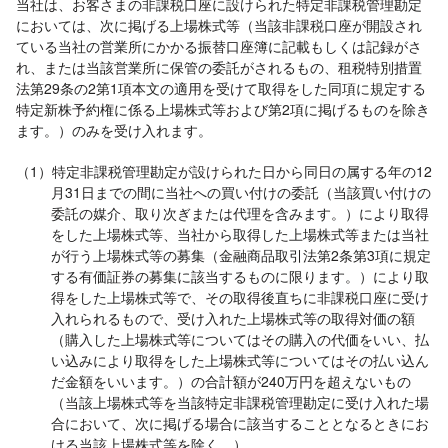
当社は、お客さまの非課税口座に設けられた特定非課税管理勘定
においては、次に掲げる上場株式等（当該非課税口座が開設され
ている当社の営業所にかかる振替口座簿に記載もしくは記録がさ
れ、または当該営業所に保管の委託がされるもの、租税特別措置
法第29条の2第1項本文の適用を受けて取得をした同項に規定する
特定新株予約権に係る上場株式等および第2項に掲げるものを除き
ます。）のみを受け入れます。
（1）特定非課税管理勘定が設けられた日から同日の属する年の12
月31日までの間に当社への買い付けの委託（当該買い付けの
委託の媒介、取り次ぎまたは代理を含みます。）により取得
をした上場株式等、当社から取得した上場株式等または当社
が行う上場株式等の募集（金融商品取引法第2条第3項に規定
する有価証券の募集に該当するものに限ります。）により取
得をした上場株式等で、その取得後直ちに非課税口座に受け
入れられるもので、受け入れた上場株式等の取得対価の額
（購入した上場株式等についてはその購入の代価をいい、払
い込みにより取得をした上場株式等についてはその払い込ん
だ金額をいいます。）の合計額が240万円を超えないもの
（当該上場株式等を当該特定非課税管理勘定に受け入れた場
合において、次に掲げる場合に該当することとなるときにお
ける当該上場株式等を除く。）