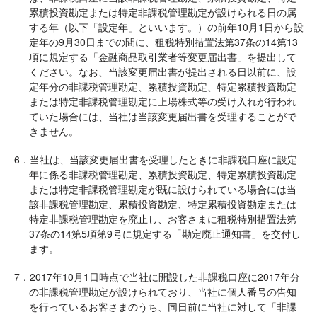
累積投資勘定または特定非課税管理勘定が設けられる日の属
する年（以下「設定年」といいます。）の前年10月1日から設
定年の9月30日までの間に、租税特別措置法第37条の14第13
項に規定する「金融商品取引業者等変更届出書」を提出して
ください。なお、当該変更届出書が提出される日以前に、設
定年分の非課税管理勘定、累積投資勘定、特定累積投資勘定
または特定非課税管理勘定に上場株式等の受け入れが行われ
ていた場合には、当社は当該変更届出書を受理することがで
きません。
6．当社は、当該変更届出書を受理したときに非課税口座に設定
年に係る非課税管理勘定、累積投資勘定、特定累積投資勘定
または特定非課税管理勘定が既に設けられている場合には当
該非課税管理勘定、累積投資勘定、特定累積投資勘定または
特定非課税管理勘定を廃止し、お客さまに租税特別措置法第
37条の14第5項第9号に規定する「勘定廃止通知書」を交付し
ます。
7．2017年10月1日時点で当社に開設した非課税口座に2017年分
の非課税管理勘定が設けられており、当社に個人番号の告知
を行っているお客さまのうち、同日前に当社に対して「非課