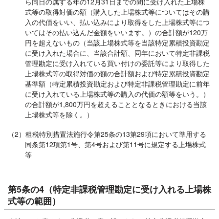
ら同日の属する年の12月31日までの間に受け入れた上場株
式等の取得対価の額（購入した上場株式等についてはその購
入の代価をいい、払い込みにより取得をした上場株式等につ
いてはその払い込んだ金額をいいます。）の合計額が120万
円を超えないもの（当該上場株式等を当該特定累積投資勘定
に受け入れた場合に、当該合計額、同年において特定非課税
管理勘定に受け入れている買い付けの委託等により取得した
上場株式等の取得対価の額の合計額および特定累積投資勘定
基準額（特定累積投資勘定および特定非課税管理勘定に前年
に受け入れている上場株式等の購入の代価の額等をいう。）
の合計額が1,800万円を超えることとなるときにおける当該
上場株式等を除く。）
（2）租税特別措置法施行令第25条の13第29項において準用する
同条第12項第1号、第4号および第11号に規定する上場株式
等
第5条の4（特定非課税管理勘定に受け入れる上場株
式等の範囲）