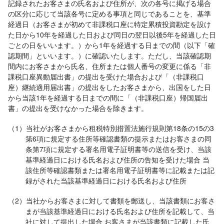
記録されたお客さまの氏名および住所が、次の各号に掲げる場合
の区分に応じて当該各号に定める事項と同じであることを、基準
経過日（お客さまが初めて非課税口座に特定累積投資勘定を設け
た日から10年を経過した日および同日の翌日以後5年を経過した日
ごとの日をいいます。）から1年を経過する日までの間（以下「確
認期間」といいます。）に確認いたします。ただし、当該確認期
間内にお客さまから氏名、住所または個人番号の変更に係る「非
課税口座異動届出書」の提出を受けた場合および「（非課税口
座）継続適用届出書」の提出をしたお客さまから、出国をした日
から当該1年を経過する日までの間に「（非課税口座）帰国届出
書」の提出を受けなかった場合を除きます。
（1）当社がお客さまから租税特別措置法施行規則第18条の15の3
第6項に規定する住所等確認書類の提示またはお客さまの同
条第7項に規定する署名用電子証明書等の送信を受け、当該
基準経過日における氏名および住所の告知を受けた場合 当
該住所等確認書類または署名用電子証明書等に記載または記
録がされた当該基準経過日における氏名および住所
（2）当社からお客さまに対して書類を郵送し、当該書類にお客さ
まが当該基準経過日における氏名および住所を記載して、当
社に対して提出した場合 お客さまが当該書類に記載した氏