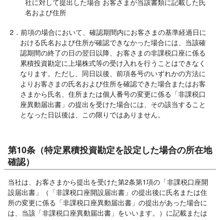
社に対して提出した場合 お客さまが当該書類に記載した氏
名および住所
2．前項の場合において、確認期間内にお客さまの基準経過日に
おける氏名および住所が確認できなかった場合には、当該確
認期間の終了の日の翌日以降、お客さまの非課税口座に係る
累積投資勘定に上場株式等の受け入れを行うことはできなく
なります。ただし、同日以後、前項各号のいずれかの方法に
よりお客さまの氏名および住所を確認できた場合またはお客
さまから氏名、住所または個人番号の変更に係る「非課税口
座異動届出書」の提出を受けた場合には、その該当すること
となった日以後は、この限りではありません。
第10条（特定累積投資勘定を設定した場合の所在地
確認）
当社は、お客さまから提出を受けた第2条第1項の「非課税口座開
設届出書」（「非課税口座開設届出書」の提出後に氏名または住
所の変更に係る「非課税口座異動届出書」の提出があった場合に
は、当該「非課税口座異動届出書」をいいます。）に記載または