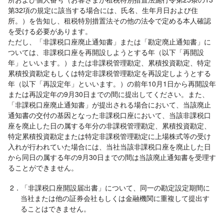
第32項の規定に該当する場合には、氏名、生年月日および住
所。）を告知し、租税特別措置法その他の法令で定める本人確認
を受ける必要があります。
ただし、「非課税口座廃止通知書」または「勘定廃止通知書」に
ついては、非課税口座を再開設しようとする年（以下「再開設
年」といいます。）または非課税管理勘定、累積投資勘定、特定
累積投資勘定もしくは特定非課税管理勘定を再設定しようとする
年（以下「再設定年」といいます。）の前年10月1日から再開設年
または再設定年の9月30日までの間に提出してください。また、
「非課税口座廃止通知書」が提出される場合において、当該廃止
通知書の交付の基因となった非課税口座において、当該非課税口
座を廃止した日の属する年分の非課税管理勘定、累積投資勘定、
特定累積投資勘定または特定非課税管理勘定に上場株式等の受け
入れが行われていた場合には、当社当該非課税口座を廃止した日
から同日の属する年の9月30日までの間は当該廃止通知書を受理す
ることができません。
2．「非課税口座開設届出書」について、同一の勘定設定期間に
当社または他の証券会社もしくは金融機関に重複して提出す
ることはできません。