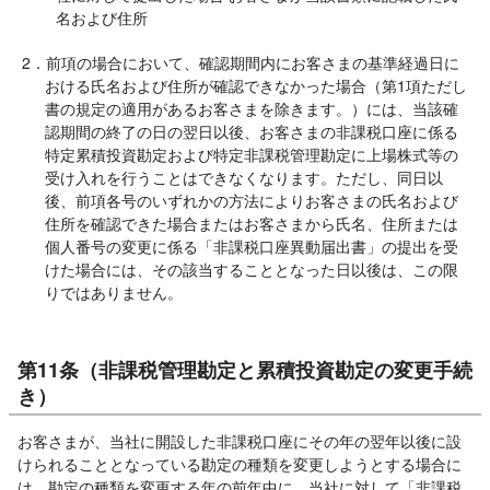
名および住所
2．前項の場合において、確認期間内にお客さまの基準経過日に
おける氏名および住所が確認できなかった場合（第1項ただし
書の規定の適用があるお客さまを除きます。）には、当該確
認期間の終了の日の翌日以後、お客さまの非課税口座に係る
特定累積投資勘定および特定非課税管理勘定に上場株式等の
受け入れを行うことはできなくなります。ただし、同日以
後、前項各号のいずれかの方法によりお客さまの氏名および
住所を確認できた場合またはお客さまから氏名、住所または
個人番号の変更に係る「非課税口座異動届出書」の提出を受
けた場合には、その該当することとなった日以後は、この限
りではありません。
第11条（非課税管理勘定と累積投資勘定の変更手続
き）
お客さまが、当社に開設した非課税口座にその年の翌年以後に設
けられることとなっている勘定の種類を変更しようとする場合に
は、勘定の種類を変更する年の前年中に、当社に対して「非課税