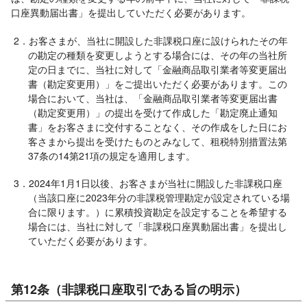
口座異動届出書」を提出していただく必要があります。
2．お客さまが、当社に開設した非課税口座に設けられたその年
の勘定の種類を変更しようとする場合には、その年の当社所
定の日までに、当社に対して「金融商品取引業者等変更届出
書（勘定変更用）」をご提出いただく必要があります。この
場合において、当社は、「金融商品取引業者等変更届出書
（勘定変更用）」の提出を受けて作成した「勘定廃止通知
書」をお客さまに交付することなく、その作成をした日にお
客さまから提出を受けたものとみなして、租税特別措置法第
37条の14第21項の規定を適用します。
3．2024年1月1日以後、お客さまが当社に開設した非課税口座
（当該口座に2023年分の非課税管理勘定が設定されている場
合に限ります。）に累積投資勘定を設定することを希望する
場合には、当社に対して「非課税口座異動届出書」を提出し
ていただく必要があります。
第12条（非課税口座取引である旨の明示）