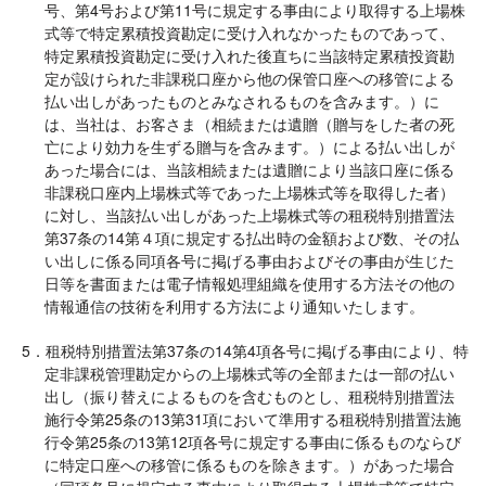
号、第4号および第11号に規定する事由により取得する上場株
式等で特定累積投資勘定に受け入れなかったものであって、
特定累積投資勘定に受け入れた後直ちに当該特定累積投資勘
定が設けられた非課税口座から他の保管口座への移管による
払い出しがあったものとみなされるものを含みます。）に
は、当社は、お客さま（相続または遺贈（贈与をした者の死
亡により効力を生ずる贈与を含みます。）による払い出しが
あった場合には、当該相続または遺贈により当該口座に係る
非課税口座内上場株式等であった上場株式等を取得した者）
に対し、当該払い出しがあった上場株式等の租税特別措置法
第37条の14第４項に規定する払出時の金額および数、その払
い出しに係る同項各号に掲げる事由およびその事由が生じた
日等を書面または電子情報処理組織を使用する方法その他の
情報通信の技術を利用する方法により通知いたします。
5．租税特別措置法第37条の14第4項各号に掲げる事由により、特
定非課税管理勘定からの上場株式等の全部または一部の払い
出し（振り替えによるものを含むものとし、租税特別措置法
施行令第25条の13第31項において準用する租税特別措置法施
行令第25条の13第12項各号に規定する事由に係るものならび
に特定口座への移管に係るものを除きます。）があった場合