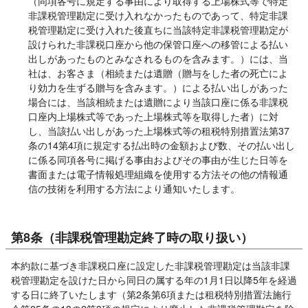
（同項各号に規定する事由により取得する上場株式等で特定
非課税管理勘定に受け入れなかったものであって、特定非課
税管理勘定に受け入れた後直ちに当該特定非課税管理勘定が
設けられた非課税口座から他の保管口座への移管による払い
出しがあったものとみなされるものを含みます。）には、当
社は、お客さま（相続または遺贈（贈与をした者の死亡によ
り効力を生ずる贈与を含みます。）による払い出しがあった
場合には、当該相続または遺贈により当該口座に係る非課税
口座内上場株式等であった上場株式等を取得した者）に対
し、当該払い出しがあった上場株式等の租税特別措置法第37
条の14第4項に規定する払出時の金額および数、その払い出し
に係る同項各号に掲げる事由およびその事由が生じた日等を
書面または電子情報処理組織を使用する方法その他の情報通
信の技術を利用する方法により通知いたします。
第8条（非課税管理勘定終了時の取り扱い）
本約款に基づき非課税口座に設定した非課税管理勘定は当該非課
税管理勘定を設けた日から同日の属する年の1月1日以降5年を経過
する日に終了いたします（第2条第6項または租税特別措置法施行