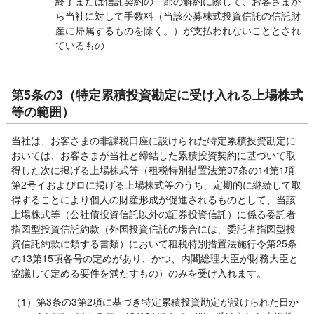
終了または信託契約の一部の解約に際して、お客さまか
ら当社に対して手数料（当該公募株式投資信託の信託財
産に帰属するものを除く。）が支払われないこととされ
ているもの
第5条の3（特定累積投資勘定に受け入れる上場株式
等の範囲）
当社は、お客さまの非課税口座に設けられた特定累積投資勘定に
おいては、お客さまが当社と締結した累積投資契約に基づいて取
得した次に掲げる上場株式等（租税特別措置法第37条の14第1項
第2号イおよびロに掲げる上場株式等のうち、定期的に継続して取
得することにより個人の財産形成が促進されるものとして、当該
上場株式等（公社債投資信託以外の証券投資信託）に係る委託者
指図型投資信託約款（外国投資信託の場合には、委託者指図型投
資信託約款に類する書類）において租税特別措置法施行令第25条
の13第15項各号の定めがあり、かつ、内閣総理大臣が財務大臣と
協議して定める要件を満たすもの）のみを受け入れます。
（1）第3条の3第2項に基づき特定累積投資勘定が設けられた日か