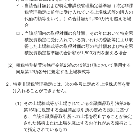
イ．当該合計額および特定非課税管理勘定基準額（特定非課
税管理勘定に前年に受け入れている上場株式等の購入の
代価の額等をいう。）の合計額が1,200万円を超える場
合
ロ．当該期間内の取得対価の合計額、その年において特定累
積投資勘定に受け入れている買い付けの委託等により取
得した上場株式等の取得対価の額の合計額および特定累
積投資勘定基準額の合計額が1,800万円を超える場合
（2）租税特別措置法施行令第25条の13第31項において準用する
同条第12項各号に規定する上場株式等
2．特定非課税管理勘定には、次の各号に定める上場株式等を受
け入れることができません。
（1）その上場株式等が上場されている金融商品取引法第2条
第16項に規定する金融商品取引所の定める規則に基づ
き、当該金融商品取引所への上場を廃止することが決定
された銘柄または上場を廃止するおそれがある銘柄とし
て指定されているもの