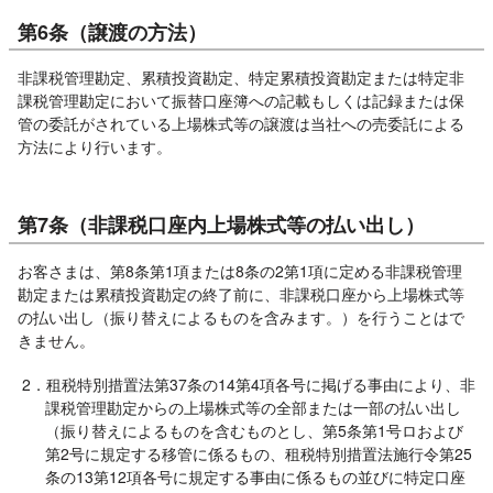
第6条（譲渡の方法）
非課税管理勘定、累積投資勘定、特定累積投資勘定または特定非
課税管理勘定において振替口座簿への記載もしくは記録または保
管の委託がされている上場株式等の譲渡は当社への売委託による
方法により行います。
第7条（非課税口座内上場株式等の払い出し）
お客さまは、第8条第1項または8条の2第1項に定める非課税管理
勘定または累積投資勘定の終了前に、非課税口座から上場株式等
の払い出し（振り替えによるものを含みます。）を行うことはで
きません。
2．租税特別措置法第37条の14第4項各号に掲げる事由により、非
課税管理勘定からの上場株式等の全部または一部の払い出し
（振り替えによるものを含むものとし、第5条第1号ロおよび
第2号に規定する移管に係るもの、租税特別措置法施行令第25
条の13第12項各号に規定する事由に係るもの並びに特定口座