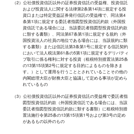
（2）公社債投資信託以外の証券投資信託の受益権、投資信託
および投資法人に関する法律第2条第14項に規定する投
資口または特定受益証券発行信託の受益権で、同法第4
条第1項に規定する委託者指図型投資信託約款（外国投
資信託である場合には、当該委託者指図型投資信託約款
に類する書類）、同法第67条第1項に規定する規約（外
国投資法人の社員の地位である場合には、当該規約に類
する書類）または信託法第3条第1号に規定する信託契約
において法人税法第61条の5第1項に規定するデリバティ
ブ取引に係る権利に対する投資（租税特別措置法第25条
の13第15項第2号に規定する目的によるものを除きま
す。）として運用を行うこととされていることその他の
内閣総理大臣が財務大臣と協議して定める事項が定めら
れているもの
（3）公社債投資信託以外の証券投資信託の受益権で委託者指
図型投資信託約款（外国投資信託である場合には、当該
委託者指図型投資信託約款に類する書類）に租税特別措
置法施行令第25条の13第15項第1号および第3号の定め
があるもの以外のもの