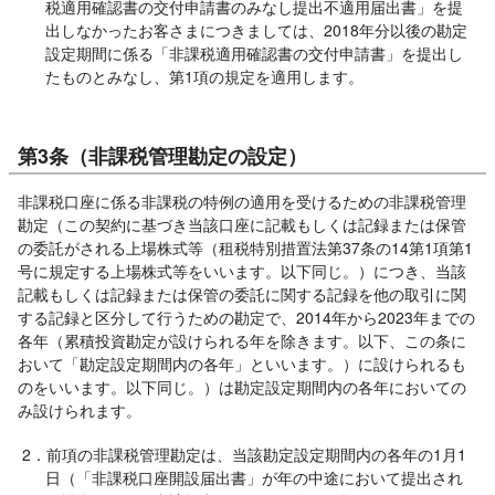
税適用確認書の交付申請書のみなし提出不適用届出書」を提
出しなかったお客さまにつきましては、2018年分以後の勘定
設定期間に係る「非課税適用確認書の交付申請書」を提出し
たものとみなし、第1項の規定を適用します。
第3条（非課税管理勘定の設定）
非課税口座に係る非課税の特例の適用を受けるための非課税管理
勘定（この契約に基づき当該口座に記載もしくは記録または保管
の委託がされる上場株式等（租税特別措置法第37条の14第1項第1
号に規定する上場株式等をいいます。以下同じ。）につき、当該
記載もしくは記録または保管の委託に関する記録を他の取引に関
する記録と区分して行うための勘定で、2014年から2023年までの
各年（累積投資勘定が設けられる年を除きます。以下、この条に
おいて「勘定設定期間内の各年」といいます。）に設けられるも
のをいいます。以下同じ。）は勘定設定期間内の各年においての
み設けられます。
2．前項の非課税管理勘定は、当該勘定設定期間内の各年の1月1
日（「非課税口座開設届出書」が年の中途において提出され