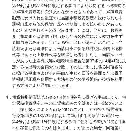
第4号および第10号に規定する事由により取得する上場株式等
で累積投資勘定に受け入れなかったものであって、累積投資
勘定に受け入れた後直ちに当該累積投資勘定が設けられた非
課税口座から他の保管口座への移管による払い出しがあった
ものとみなされるものを含みます。）には、当社は、お客さ
ま（相続または遺贈（贈与をした者の死亡により効力を生ず
る贈与を含みます。）による払い出しがあった場合には、当
該相続または遺贈により当該口座に係る非課税口座内上場株
式等であった上場株式等を取得した者）に対し、当該払い出
しがあった上場株式等の租税特別措置法第37条の14第4項に規
定する払出時の金額および数、その払い出しに係る同項各号
に掲げる事由およびその事由が生じた日等を書面または電子
情報処理組織を使用する方法その他の情報通信の技術を利用
する方法により通知いたします。
4．租税特別措置法第37条の14第4項各号に掲げる事由により、特
定累積投資勘定からの上場株式等の全部または一部の払い出
し（振り替えによるものを含むものとし、租税特別措置法施
行令第25条の13第29項において準用する同条第12項第1号、
第4号および第11号に規定する事由に係るもの並びに特定口座
への移管に係るものを除きます。）があった場合（同項第1