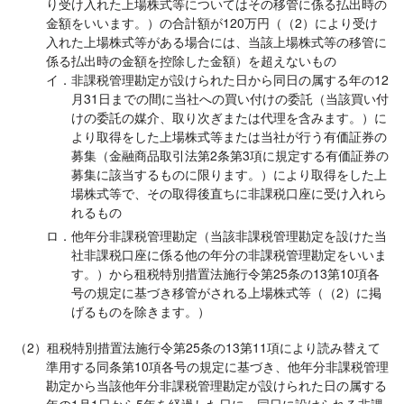
り受け入れた上場株式等についてはその移管に係る払出時の
金額をいいます。）の合計額が120万円（（2）により受け
入れた上場株式等がある場合には、当該上場株式等の移管に
係る払出時の金額を控除した金額）を超えないもの
イ．非課税管理勘定が設けられた日から同日の属する年の12
月31日までの間に当社への買い付けの委託（当該買い付
けの委託の媒介、取り次ぎまたは代理を含みます。）に
より取得をした上場株式等または当社が行う有価証券の
募集（金融商品取引法第2条第3項に規定する有価証券の
募集に該当するものに限ります。）により取得をした上
場株式等で、その取得後直ちに非課税口座に受け入れら
れるもの
ロ．他年分非課税管理勘定（当該非課税管理勘定を設けた当
社非課税口座に係る他の年分の非課税管理勘定をいいま
す。）から租税特別措置法施行令第25条の13第10項各
号の規定に基づき移管がされる上場株式等（（2）に掲
げるものを除きます。）
（2）租税特別措置法施行令第25条の13第11項により読み替えて
準用する同条第10項各号の規定に基づき、他年分非課税管理
勘定から当該他年分非課税管理勘定が設けられた日の属する