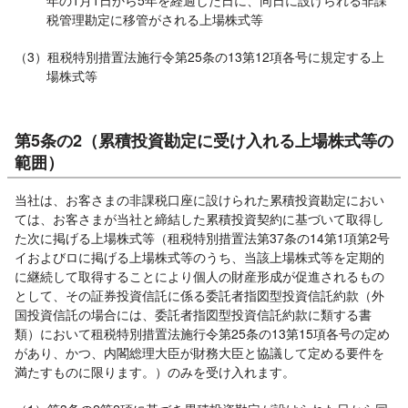
年の1月1日から5年を経過した日に、同日に設けられる非課
税管理勘定に移管がされる上場株式等
（3）租税特別措置法施行令第25条の13第12項各号に規定する上
場株式等
第5条の2（累積投資勘定に受け入れる上場株式等の
範囲）
当社は、お客さまの非課税口座に設けられた累積投資勘定におい
ては、お客さまが当社と締結した累積投資契約に基づいて取得し
た次に掲げる上場株式等（租税特別措置法第37条の14第1項第2号
イおよびロに掲げる上場株式等のうち、当該上場株式等を定期的
に継続して取得することにより個人の財産形成が促進されるもの
として、その証券投資信託に係る委託者指図型投資信託約款（外
国投資信託の場合には、委託者指図型投資信託約款に類する書
類）において租税特別措置法施行令第25条の13第15項各号の定め
があり、かつ、内閣総理大臣が財務大臣と協議して定める要件を
満たすものに限ります。）のみを受け入れます。