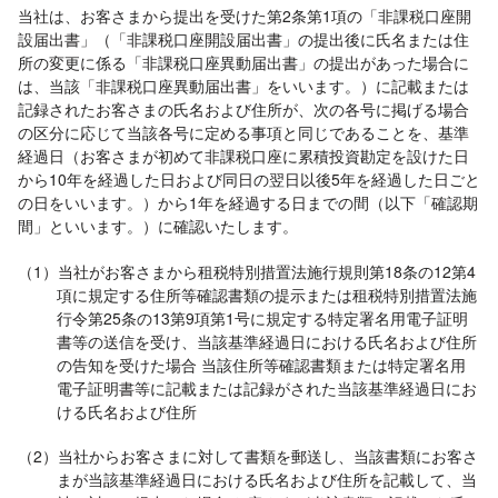
当社は、お客さまから提出を受けた第2条第1項の「非課税口座開
設届出書」（「非課税口座開設届出書」の提出後に氏名または住
所の変更に係る「非課税口座異動届出書」の提出があった場合に
は、当該「非課税口座異動届出書」をいいます。）に記載または
記録されたお客さまの氏名および住所が、次の各号に掲げる場合
の区分に応じて当該各号に定める事項と同じであることを、基準
経過日（お客さまが初めて非課税口座に累積投資勘定を設けた日
から10年を経過した日および同日の翌日以後5年を経過した日ごと
の日をいいます。）から1年を経過する日までの間（以下「確認期
間」といいます。）に確認いたします。
（1）当社がお客さまから租税特別措置法施行規則第18条の12第4
項に規定する住所等確認書類の提示または租税特別措置法施
行令第25条の13第9項第1号に規定する特定署名用電子証明
書等の送信を受け、当該基準経過日における氏名および住所
の告知を受けた場合 当該住所等確認書類または特定署名用
電子証明書等に記載または記録がされた当該基準経過日にお
ける氏名および住所
（2）当社からお客さまに対して書類を郵送し、当該書類にお客さ
まが当該基準経過日における氏名および住所を記載して、当