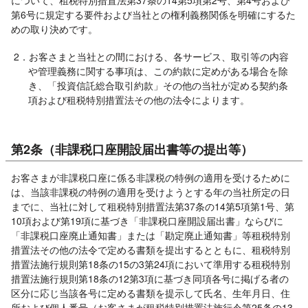
について、租税特別措置法第37条の14第5項第2号、第4号および
第6号に規定する要件および当社との権利義務関係を明確にするた
めの取り決めです。
2．お客さまと当社との間における、各サービス、取引等の内容
や管理義務に関する事項は、この約款に定めがある場合を除
き、「投資信託総合取引約款」その他の当社が定める契約条
項および租税特別措置法その他の法令によります。
第2条（非課税口座開設届出書等の提出等）
お客さまが非課税口座に係る非課税の特例の適用を受けるために
は、当該非課税の特例の適用を受けようとする年の当社所定の日
までに、当社に対して租税特別措置法第37条の14第5項第1号、第
10項および第19項に基づき「非課税口座開設届出書」ならびに
「非課税口座廃止通知書」または「勘定廃止通知書」等租税特別
措置法その他の法令で定める書類を提出するとともに、租税特別
措置法施行規則第18条の15の3第24項において準用する租税特別
措置法施行規則第18条の12第3項に基づき同項各号に掲げる者の
区分に応じ当該各号に定める書類を提示して氏名、生年月日、住
所および個人番号（お客さまが租税特別措置法施行令第25条の13