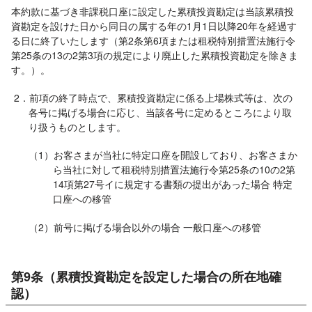
本約款に基づき非課税口座に設定した累積投資勘定は当該累積投
資勘定を設けた日から同日の属する年の1月1日以降20年を経過す
る日に終了いたします（第2条第6項または租税特別措置法施行令
第25条の13の2第3項の規定により廃止した累積投資勘定を除きま
す。）。
2．前項の終了時点で、累積投資勘定に係る上場株式等は、次の
各号に掲げる場合に応じ、当該各号に定めるところにより取
り扱うものとします。
（1）お客さまが当社に特定口座を開設しており、お客さまか
ら当社に対して租税特別措置法施行令第25条の10の2第
14項第27号イに規定する書類の提出があった場合 特定
口座への移管
（2）前号に掲げる場合以外の場合 一般口座への移管
第9条（累積投資勘定を設定した場合の所在地確
認）