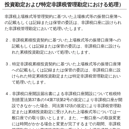
投資勘定および特定非課税管理勘定における処理）
非課税上場株式等管理契約に基づいた上場株式等の振替口座簿へ
の記載もしくは記録または保管の委託は、非課税口座に設けられ
た非課税管理勘定において処理いたします。
2．非課税累積投資契約に基づいた上場株式等の振替口座簿への
記載もしくは記録または保管の委託は、非課税口座に設けら
れた累積投資勘定において処理いたします。
3．特定非課税累積投資契約に基づいた上場株式等の振替口座簿
への記載もしくは記録または保管の委託は、非課税口座に設
けられた特定累積投資勘定または特定非課税管理勘定におい
て処理いたします。
4．非課税口座開設届出書による非課税口座開設について租税特
別措置法第37条の14第7項第2号の規定により非課税口座が開
設できなかった場合、同法第12項の規定により非課税管理勘
定または累積投資勘定に受け入れた上場株式等については一
般口座での取り扱いとします。また、一般口座への取扱変更
には時間がかかる場合と変更が完了するまでの期間、非課税