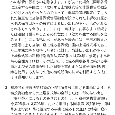
への移管に係るものを除きます。）があった場合（同項各号
に規定する事由により取得する上場株式等で非課税管理勘定
に受け入れなかったものであって、非課税管理勘定に受け入
れた後直ちに当該非課税管理勘定が設けられた非課税口座か
ら他の保管口座への移管による払い出しがあったものとみな
されるものを含みます。）には、当社は、お客さま（相続ま
たは遺贈（贈与をした者の死亡により効力を生ずる贈与を含
みます。）による払い出しがあった場合には、当該相続また
は遺贈により当該口座に係る非課税口座内上場株式等であっ
た上場株式等を取得した者）に対し、当該払い出しのあった
上場株式等の租税特別措置法第37条の14第4項に規定する払出
時の金額および数、その払い出しに係る同項各号に掲げる事
由およびその事由が生じた日等を書面または電子情報処理組
織を使用する方法その他の情報通信の技術を利用する方法に
より通知いたします。
3．租税特別措置法第37条の14第4項各号に掲げる事由により、累
積投資勘定からの上場株式等の全部または一部の払い出し
（振り替えによるものを含むものとし、租税特別措置法施行
令第25条の13第23項において準用する同条第12項第1号、第4
号および第10号に規定する事由に係るもの並びに特定口座へ
の移管に係るものを除きます。）があった場合（同項第1号、