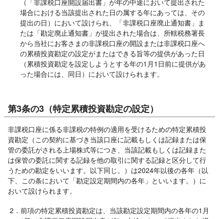
（「非課税口座開設届出書」が年の中途において提出された
場合における当該提出された日の属する年にあっては、その
提出の日）において設けられ、「非課税口座廃止通知書」ま
たは「勘定廃止通知書」が提出された場合は、所轄税務署長
から当社にお客さまの非課税口座の開設または非課税口座へ
の累積投資勘定の設定がまたはできる旨等の提供があった日
（累積投資勘定を設定しようとする年の1月1日前に提供があ
った場合には、同日）において設けられます。
第3条の3（特定累積投資勘定の設定）
非課税口座に係る非課税の特例の適用を受けるための特定累積投
資勘定（この契約に基づき当該口座に記載もしくは記録または保
管の委託がされる上場株式等につき、当該記載もしくは記録また
は保管の委託に関する記録を他の取引に関する記録と区分して行
うための勘定をいいます。以下同じ。）は2024年以後の各年（以
下、この条において「勘定設定期間内の各年」といいます。）に
おいて設けられます。
2．前項の特定累積投資勘定は、当該勘定設定期間内の各年の1月