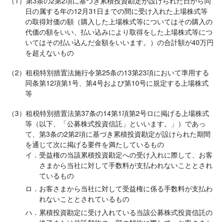
（1）第3条の2第2項に基づき累積投資勘定が設けられた日から同
日の属する年の12月31日までの間に受け入れた上場株式等
の取得対価の額（購入した上場株式等についてはその購入の
代価の額をいい、払い込みにより取得をした上場株式等につ
いてはその払い込んだ金額をいいます。）の合計額が40万円
を超えないもの
（2）租税特別措置法施行令第25条の13第23項において準用する
同条第12項第1号、第4号および第10号に規定する上場株式
等
（3）租税特別措置法第37条の14第1項第2号ロに掲げる上場株式
等（以下、「公募株式投資信託」といいます。」）であっ
て、第3条の2第2項に基づき累積投資勘定が設けられた期間
を通じて次に掲げる要件を満たしているもの
イ．受益権の当該累積投資勘定への受け入れに際して、お客
さまから当社に対して手数料が支払われないこととされ
ているもの
ロ．お客さまから当社に対して受益権に係る手数料が支払わ
れないこととされているもの
ハ．累積投資勘定に受け入れている当該公募株式投資信託の