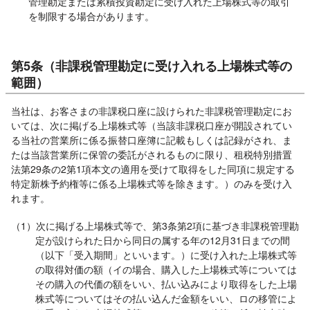
管理勘定または累積投資勘定に受け入れた上場株式等の取引
を制限する場合があります。
第5条（非課税管理勘定に受け入れる上場株式等の
範囲）
当社は、お客さまの非課税口座に設けられた非課税管理勘定にお
いては、次に掲げる上場株式等（当該非課税口座が開設されてい
る当社の営業所に係る振替口座簿に記載もしくは記録がされ、ま
たは当該営業所に保管の委託がされるものに限り、租税特別措置
法第29条の2第1項本文の適用を受けて取得をした同項に規定する
特定新株予約権等に係る上場株式等を除きます。）のみを受け入
れます。
（1）次に掲げる上場株式等で、第3条第2項に基づき非課税管理勘
定が設けられた日から同日の属する年の12月31日までの間
（以下「受入期間」といいます。）に受け入れた上場株式等
の取得対価の額（イの場合、購入した上場株式等については
その購入の代価の額をいい、払い込みにより取得をした上場
株式等についてはその払い込んだ金額をいい、ロの移管によ