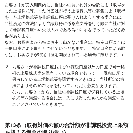
お客さまが受入期間内に、当社への買い付けの委託により取得を
した上場株式等、または当社が行う上場株式等の募集により取得
をした上場株式等を非課税口座に受け入れようとする場合には、
当社所定の方法により当該取得に係る注文等を行う際に当社に対
して非課税口座への受け入れである旨の明示を行っていただく必
要があります。
なお、お客さまから特にお申し出がない場合は、特定口座または
一般口座による取引とさせていただきます。（特定口座による取
引は、お客さまが特定口座を開設されている場合に限ります。）
2．お客さまが非課税口座および非課税口座以外の口座で同一銘
柄の上場株式等を保有している場合であって、非課税口座で
保有している上場株式等を譲渡するときには、当社所定の方
法によりその旨の明示を行っていただく必要があります。
なお、お客さまから、当社の非課税口座で保有している上場
株式等を譲渡する場合には、先に取得したものから譲渡する
こととさせていただきます。
第13条（取得対価の額の合計額が非課税投資上限額
を超える場合の取り扱い）