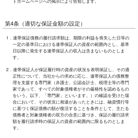
トホームページへの掲示により告知します。
第4条（適切な保証金額の設定）
1．連帯保証債務の履行請求額は、期限の利益を喪失した日等の
一定の基準日における連帯保証人の資産の範囲内とし、基準
日以降に発生する連帯保証人の収入は含まないものとしま
す。
2．連帯保証人が保証履行時の資産の状況を表明保証し、その適
正性について、当社からの求めに応じ、連帯保証人の債務整
理を支援する専門家（弁護士、公認会計士、税理士等の専門
家であって、すべての対象債権者がその厳格性を認めるもの
をいう。以下、「専門家」といいます。）の確認を受けた場
合において、その状況に相違があったときには、融資慣行等
に基づく保証債務の額が復活することを条件として、主たる
債務者と対象債権者の双方の合意に基づき、保証の履行請求
額を履行請求時の保証人の資産の範囲内に限るものとしま
す。