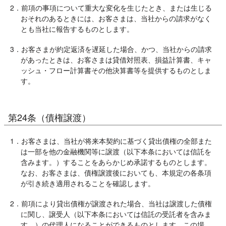
2．前項の事項について重大な変化を生じたとき、または生じる
おそれのあるときには、お客さまは、当社からの請求がなく
とも当社に報告するものとします。
3．お客さまが約定返済を遅延した場合、かつ、当社からの請求
があったときは、お客さまは貸借対照表、損益計算書、キャ
ッシュ・フロー計算書その他決算書等を提供するものとしま
す。
第24条（債権譲渡）
1．お客さまは、当社が将来本契約に基づく貸出債権の全部また
は一部を他の金融機関等に譲渡（以下本条においては信託を
含みます。）することをあらかじめ承諾するものとします。
なお、お客さまは、債権譲渡後においても、本規定の各条項
が引き続き適用されることを確認します。
2．前項により貸出債権が譲渡された場合、当社は譲渡した債権
に関し、譲受人（以下本条においては信託の受託者を含みま
す。）の代理人になることができるものとします。この場