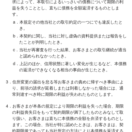
求によって、本取引によるいっさいの債務について期限の利
益を失うこととし、直ちに債務を全額返済するものとしま
す。
a．本規定その他当社との取引約定の一つにでも違反したと
き。
b．本契約に関し、当社に対し虚偽の資料提供または報告をし
たことが判明したとき。
c．当社が再審査を行った結果、お客さまとの取引継続が適当
と認められなかったとき。
d．上記のほか、信用状態に著しい変化が生じるなど、本債務
の返済ができなくなる相当の事由が生じたとき。
3．住所変更の届出を怠る等お客さまの責めに帰すべき事由によ
り、前項の請求が延着しまたは到着しなかった場合には、通
常到達すべき時に期限の利益が失われたものとします。
4．お客さまが本条の規定により期限の利益を失った場合、期限
の利益喪失日をもって契約期限が満了したものとみなして取
り扱い、お客さまは直ちに本債務の全額を弁済するものとし
ます。この場合、当社が特に認めたときは、お客さまは、契
約期限後であっても当社所定の方法により本債務を返済する