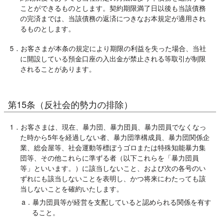
ことができるものとします。契約期限満了日以後も当該債務
の完済までは、当該債務の返済につきなお本規定が適用され
るものとします。
5．お客さまが本条の規定により期限の利益を失った場合、当社
に開設している預金口座の入出金が禁止される等取引が制限
されることがあります。
第15条（反社会的勢力の排除）
1．お客さまは、現在、暴力団、暴力団員、暴力団員でなくなっ
た時から5年を経過しない者、暴力団準構成員、暴力団関係企
業、総会屋等、社会運動等標ぼうゴロまたは特殊知能暴力集
団等、その他これらに準ずる者（以下これらを「暴力団員
等」といいます。）に該当しないこと、および次の各号のい
ずれにも該当しないことを表明し、かつ将来にわたっても該
当しないことを確約いたします。
a．暴力団員等が経営を支配していると認められる関係を有す
ること。