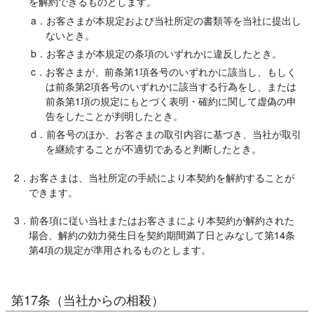
を解約できるものとします。
a．お客さまが本規定および当社所定の書類等を当社に提出し
ないとき。
b．お客さまが本規定の条項のいずれかに違反したとき。
c．お客さまが、前条第1項各号のいずれかに該当し、もしく
は前条第2項各号のいずれかに該当する行為をし、または
前条第1項の規定にもとづく表明・確約に関して虚偽の申
告をしたことが判明したとき。
d．前各号のほか、お客さまの取引内容に基づき、当社が取引
を継続することが不適切であると判断したとき。
2．お客さまは、当社所定の手続により本契約を解約することが
できます。
3．前各項に従い当社またはお客さまにより本契約が解約された
場合、解約の効力発生日を契約期間満了日とみなして第14条
第4項の規定が準用されるものとします。
第17条（当社からの相殺）