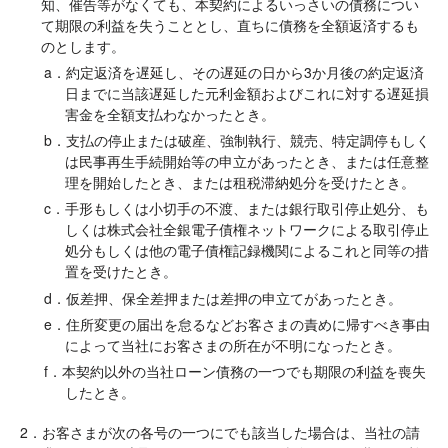
知、催告等がなくても、本契約によるいっさいの債務につい
て期限の利益を失うこととし、直ちに債務を全額返済するも
のとします。
a．約定返済を遅延し、その遅延の日から3か月後の約定返済
日までに当該遅延した元利金額およびこれに対する遅延損
害金を全額支払わなかったとき。
b．支払の停止または破産、強制執行、競売、特定調停もしく
は民事再生手続開始等の申立があったとき、または任意整
理を開始したとき、または租税滞納処分を受けたとき。
c．手形もしくは小切手の不渡、または銀行取引停止処分、も
しくは株式会社全銀電子債権ネットワークによる取引停止
処分もしくは他の電子債権記録機関によるこれと同等の措
置を受けたとき。
d．仮差押、保全差押または差押の申立てがあったとき。
e．住所変更の届出を怠るなどお客さまの責めに帰すべき事由
によって当社にお客さまの所在が不明になったとき。
f．本契約以外の当社ローン債務の一つでも期限の利益を喪失
したとき。
2．お客さまが次の各号の一つにでも該当した場合は、当社の請