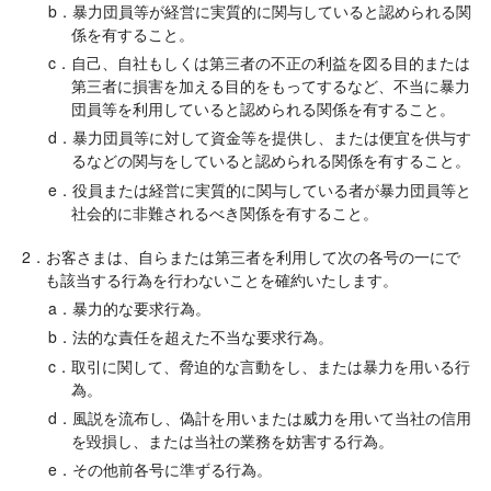
b．暴力団員等が経営に実質的に関与していると認められる関
係を有すること。
c．自己、自社もしくは第三者の不正の利益を図る目的または
第三者に損害を加える目的をもってするなど、不当に暴力
団員等を利用していると認められる関係を有すること。
d．暴力団員等に対して資金等を提供し、または便宜を供与す
るなどの関与をしていると認められる関係を有すること。
e．役員または経営に実質的に関与している者が暴力団員等と
社会的に非難されるべき関係を有すること。
2．お客さまは、自らまたは第三者を利用して次の各号の一にで
も該当する行為を行わないことを確約いたします。
a．暴力的な要求行為。
b．法的な責任を超えた不当な要求行為。
c．取引に関して、脅迫的な言動をし、または暴力を用いる行
為。
d．風説を流布し、偽計を用いまたは威力を用いて当社の信用
を毀損し、または当社の業務を妨害する行為。
e．その他前各号に準ずる行為。