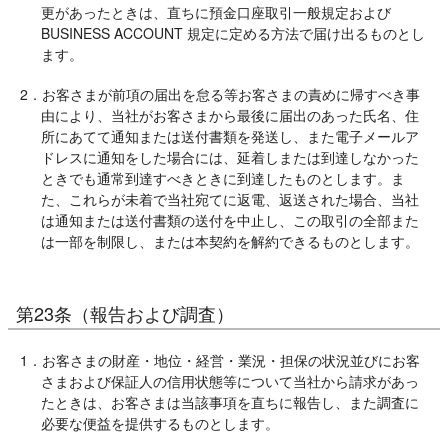
更があったときは、直ちに預金口座取引一般規定および
BUSINESS ACCOUNT 規定に定める方法で届け出るものとし
ます。
2．お客さまが前項の届出を怠る等お客さまの責めに帰すべき事
由により、当社がお客さまから最後に届出のあった氏名、住
所にあてて通知または送付書類を発送し、また電子メールア
ドレスに通知をした場合には、延着しまたは到達しなかった
ときでも通常到達すべきときに到達したものとします。ま
た、これらが未着で当社宛てに返電、返送された場合、当社
は通知または送付書類の送付を中止し、この取引の全部また
は一部を制限し、または本契約を解約できるものとします。
第23条（報告および調査）
1．お客さまの財産・地位・経営・業況・担保の状況並びにお客
さまおよび保証人の信用状態等について当社から請求があっ
たときは、お客さまは当該事項を直ちに報告し、また調査に
必要な便益を提供するものとします。