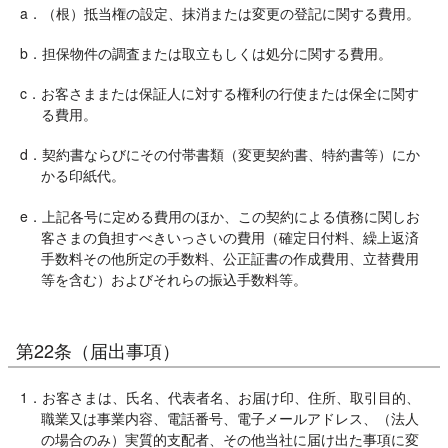
a．（根）抵当権の設定、抹消または変更の登記に関する費用。
b．担保物件の調査または取立もしくは処分に関する費用。
c．お客さままたは保証人に対する権利の行使または保全に関す
る費用。
d．契約書ならびにその付帯書類（変更契約書、特約書等）にか
かる印紙代。
e．上記各号に定める費用のほか、この契約による債務に関しお
客さまの負担すべきいっさいの費用（確定日付料、繰上返済
手数料その他所定の手数料、公正証書の作成費用、立替費用
等を含む）およびそれらの振込手数料等。
第22条（届出事項）
1．お客さまは、氏名、代表者名、お届け印、住所、取引目的、
職業又は事業内容、電話番号、電子メールアドレス、（法人
の場合のみ）実質的支配者、その他当社に届け出た事項に変