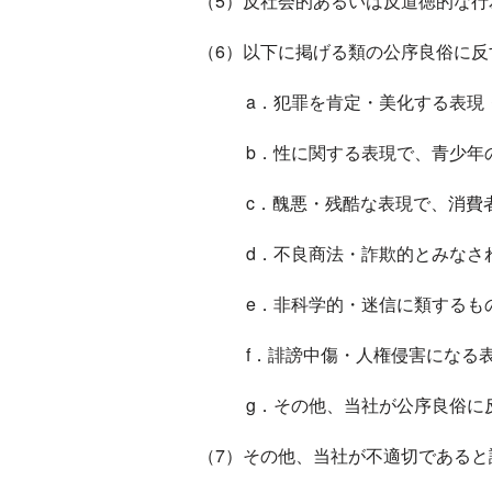
（5）反社会的あるいは反道徳的な行
（6）以下に掲げる類の公序良俗に
a．犯罪を肯定・美化する表現
b．性に関する表現で、青少年
c．醜悪・残酷な表現で、消費
d．不良商法・詐欺的とみなさ
e．非科学的・迷信に類するも
f．誹謗中傷・人権侵害になる
g．その他、当社が公序良俗に
（7）その他、当社が不適切であると