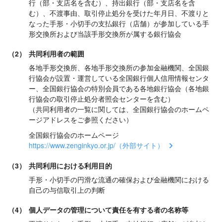
行（部・支店名を含む）、持出銀行（部・支店名を含
む）、不渡事由、取引停止処分を受けた年月日、不渡りと
なった手形・小切手の支払銀行（店舗）が参加している手
形交換所および当該手形交換所が属する銀行協会
（2）
共同利用者の範囲
各地手形交換所、各地手形交換所の参加金融機関、全国銀
行協会が設置・運営している全国銀行個人信用情報センタ
ー、全国銀行協会の特別会員である各地銀行協会（各地銀
行協会の取引停止処分者照会センターを含む）
（共同利用者の一覧に関しては、全国銀行協会のホームペ
ージアドレスをご参照ください）
全国銀行協会のホームページ
https://www.zenginkyo.or.jp/（外部サイト）
（3）
共同利用における利用目的
手形・小切手の円滑な流通の確保および金融機関における
自己の与信取引上の判断
（4）
個人データの管理について責任を有する者の名称等