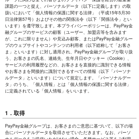
課題の一つと捉え、パーソナルデータ（以下に定義します）の取
扱いにおいて「個人情報の保護に関する法律」（平成15年5月30
日法律第57号）およびその他の関係法令（以下「関係法令」とい
います）を遵守致します。本プライバシーポリシーは、PayPay金
融グループのサービスの顧客（ユーザー、加盟店等を含みます
が、これに限りません）や見込み顧客、またはPayPay金融グルー
プのウェブサイトやコンテンツの利用者（以下総称して「お客さ
ま」といいます）に対し適用され、PayPay金融グループが取り扱
う、お客さまの氏名、連絡先、生年月日やクッキー（Cookie）、
サービスの利用履歴などの、お客さまを直接的に識別できる情報
やお客さまを間接的に識別できるすべての情報（以下「パーソナ
ルデータ」といいます）について規定します。「パーソナルデー
タ」のうち、「個人情報」とは「個人情報の保護に関する法律」
に定義されている「個人情報」をいいます。
1．取得
PayPay金融グループは、お客さまのご意思に基づいて、以下の場
合にパーソナルデータを取得させていただきます。なお、パーソ
ナルデータをご提供いただけない場合、各種サービス等をご利用