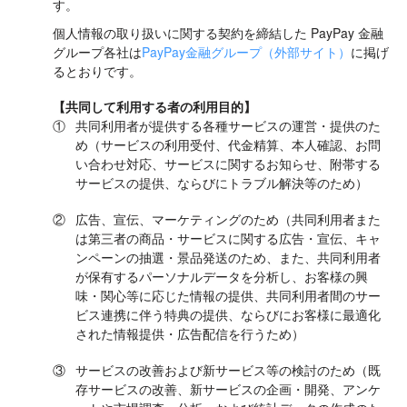
す。
個人情報の取り扱いに関する契約を締結した PayPay 金融
グループ各社は
PayPay金融グループ（外部サイト）
に掲げ
るとおりです。
【共同して利用する者の利用目的】
①
共同利用者が提供する各種サービスの運営・提供のた
め（サービスの利用受付、代金精算、本人確認、お問
い合わせ対応、サービスに関するお知らせ、附帯する
サービスの提供、ならびにトラブル解決等のため）
②
広告、宣伝、マーケティングのため（共同利用者また
は第三者の商品・サービスに関する広告・宣伝、キャ
ンペーンの抽選・景品発送のため、また、共同利用者
が保有するパーソナルデータを分析し、お客様の興
味・関心等に応じた情報の提供、共同利用者間のサー
ビス連携に伴う特典の提供、ならびにお客様に最適化
された情報提供・広告配信を行うため）
③
サービスの改善および新サービス等の検討のため（既
存サービスの改善、新サービスの企画・開発、アンケ