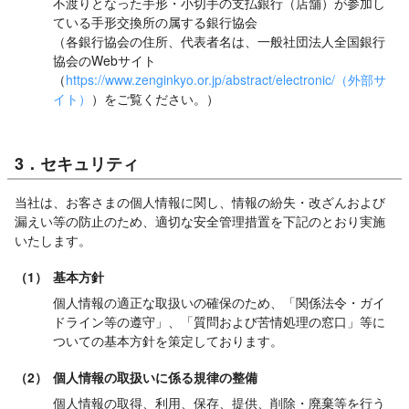
不渡りとなった手形・小切手の支払銀行（店舗）が参加し
ている手形交換所の属する銀行協会
（各銀行協会の住所、代表者名は、一般社団法人全国銀行
協会のWebサイト
（
https://www.zenginkyo.or.jp/abstract/electronic/（外部サ
イト）
）をご覧ください。）
3．セキュリティ
当社は、お客さまの個人情報に関し、情報の紛失・改ざんおよび
漏えい等の防止のため、適切な安全管理措置を下記のとおり実施
いたします。
（1）
基本方針
個人情報の適正な取扱いの確保のため、「関係法令・ガイ
ドライン等の遵守」、「質問および苦情処理の窓口」等に
ついての基本方針を策定しております。
（2）
個人情報の取扱いに係る規律の整備
個人情報の取得、利用、保存、提供、削除・廃棄等を行う