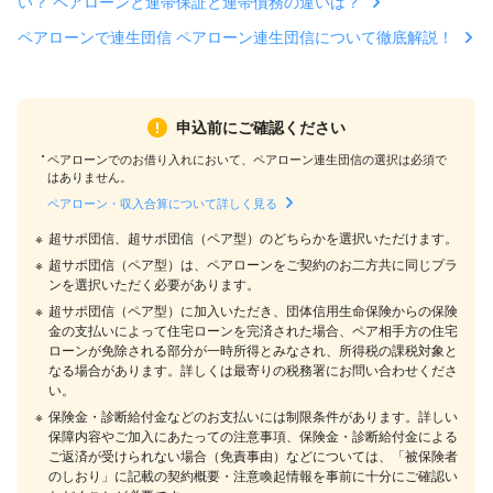
い？ ペアローンと連帯保証と連帯債務の違いは？
ペアローンで連生団信 ペアローン連生団信について徹底解説！
申込前にご確認ください
ペアローンでのお借り入れにおいて、ペアローン連生団信の選択は必須で
はありません。
ペアローン・収入合算について詳しく見る
※
超サポ団信、超サポ団信（ペア型）のどちらかを選択いただけます。
※
超サポ団信（ペア型）は、ペアローンをご契約のお二方共に同じプラ
ンを選択いただく必要があります。
※
超サポ団信（ペア型）に加入いただき、団体信用生命保険からの保険
金の支払いによって住宅ローンを完済された場合、ペア相手方の住宅
ローンが免除される部分が一時所得とみなされ、所得税の課税対象と
なる場合があります。詳しくは最寄りの税務署にお問い合わせくださ
い。
※
保険金・診断給付金などのお支払いには制限条件があります。詳しい
保障内容やご加入にあたっての注意事項、保険金・診断給付金による
ご返済が受けられない場合（免責事由）などについては、「被保険者
のしおり」に記載の契約概要・注意喚起情報を事前に十分にご確認い