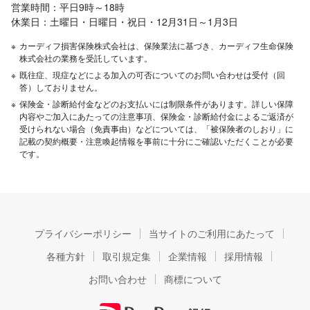
営業時間：平日9時～18時
休業日：土曜日・日曜日・祝日・12月31日～1月3日
※
カーディフ損害保険株式会社は、保険業法に基づき、カーディフ生命保険
株式会社の業務を受託しています。
※
既往症、現症などによる加入の可否についてのお問い合わせは受付（回
答）しておりません。
※
保険金・診断給付金などのお支払いには制限条件があります。詳しい保障
内容やご加入にあたっての注意事項、保険金・診断給付金によるご返済が
受けられない場合（免責事由）などについては、「被保険者のしおり」に
記載の契約概要・注意喚起情報を事前に十分にご確認いただくことが必要
です。
プライバシーポリシー
当サイトのご利用にあたって
各種方針
取引規定集
企業情報
採用情報
お問い合わせ
商標について