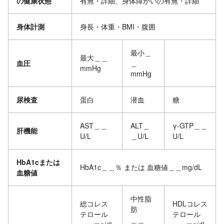
の健康状態
有無・詳細、身体障がいの有無・詳細
身体計測
身長・体重・BMI・腹囲
最小＿
最大＿＿
血圧
＿
mmHg
mmHg
尿検査
蛋白
潜血
糖
AST＿＿
ALT＿
γ-GTP＿＿
肝機能
U/L
＿U/L
U/L
HbA1cまたは
HbA1c＿＿％ または 血糖値＿＿mg/dL
血糖値
中性脂
総コレス
HDLコレス
肪
テロール
テロール
＿＿