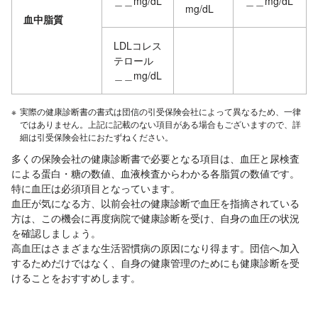
＿＿mg/dL
＿＿mg/dL
mg/dL
血中脂質
LDLコレス
テロール
＿＿mg/dL
※
実際の健康診断書の書式は団信の引受保険会社によって異なるため、一律
ではありません。上記に記載のない項目がある場合もございますので、詳
細は引受保険会社におたずねください。
多くの保険会社の健康診断書で必要となる項目は、血圧と尿検査
による蛋白・糖の数値、血液検査からわかる各脂質の数値です。
特に血圧は必須項目となっています。
血圧が気になる方、以前会社の健康診断で血圧を指摘されている
方は、この機会に再度病院で健康診断を受け、自身の血圧の状況
を確認しましょう。
高血圧はさまざまな生活習慣病の原因になり得ます。団信へ加入
するためだけではなく、自身の健康管理のためにも健康診断を受
けることをおすすめします。