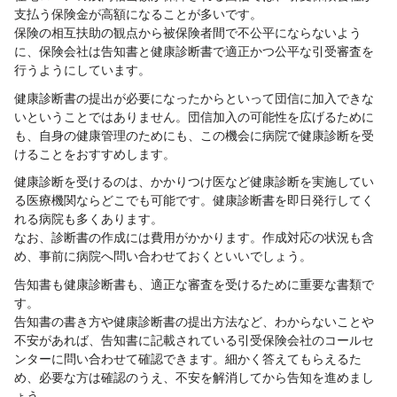
支払う保険金が高額になることが多いです。
保険の相互扶助の観点から被保険者間で不公平にならないよう
に、保険会社は告知書と健康診断書で適正かつ公平な引受審査を
行うようにしています。
健康診断書の提出が必要になったからといって団信に加入できな
いということではありません。団信加入の可能性を広げるために
も、自身の健康管理のためにも、この機会に病院で健康診断を受
けることをおすすめします。
健康診断を受けるのは、かかりつけ医など健康診断を実施してい
る医療機関ならどこでも可能です。健康診断書を即日発行してく
れる病院も多くあります。
なお、診断書の作成には費用がかかります。作成対応の状況も含
め、事前に病院へ問い合わせておくといいでしょう。
告知書も健康診断書も、適正な審査を受けるために重要な書類で
す。
告知書の書き方や健康診断書の提出方法など、わからないことや
不安があれば、告知書に記載されている引受保険会社のコールセ
ンターに問い合わせて確認できます。細かく答えてもらえるた
め、必要な方は確認のうえ、不安を解消してから告知を進めまし
ょう。