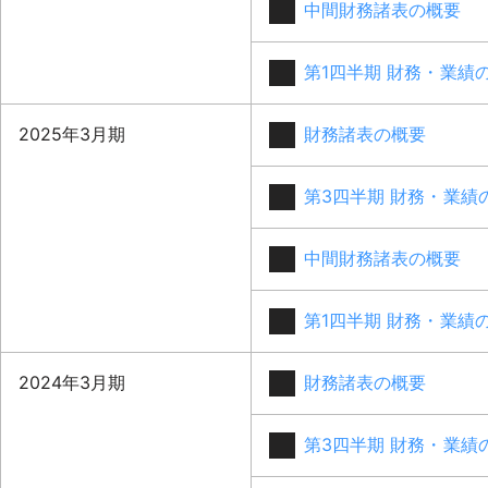
中間財務諸表の概要
第1四半期 財務・業績
2025年3月期
財務諸表の概要
第3四半期 財務・業績
中間財務諸表の概要
第1四半期 財務・業績
2024年3月期
財務諸表の概要
第3四半期 財務・業績