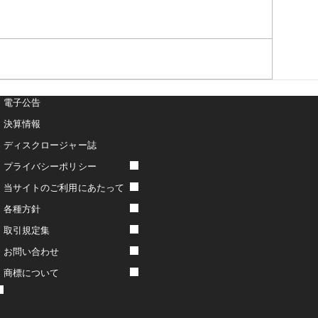
電子公告
決算情報
ディスクロージャー誌
プライバシーポリシー
当サイトのご利用にあたって
各種方針
取引規定集
お問い合わせ
商標について