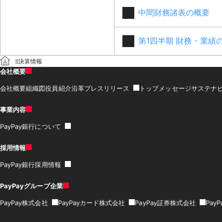
中間財務諸表の概要
第1四半期 財務・業績
決算情報
会社概要
会社概要
組織図
役員紹介
沿革
プレスリリース
トップメッセージ
サステナ
事業内容
PayPay銀行について
採用情報
PayPay銀行採用情報
PayPayグループ企業
PayPay株式会社
PayPayカード株式会社
PayPay証券株式会社
Pay