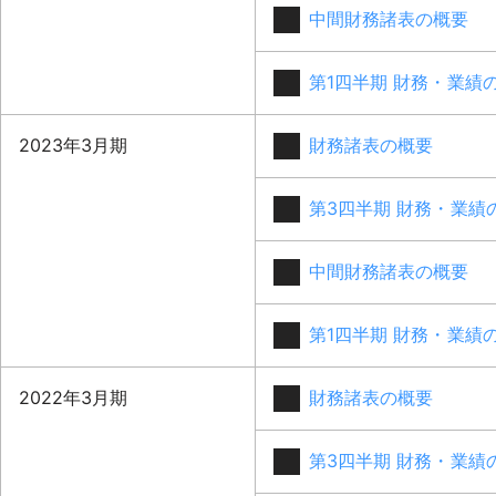
中間財務諸表の概要
第1四半期 財務・業績
2023年3月期
財務諸表の概要
第3四半期 財務・業績
中間財務諸表の概要
第1四半期 財務・業績
2022年3月期
財務諸表の概要
第3四半期 財務・業績