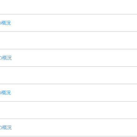
の概況
の概況
の概況
の概況