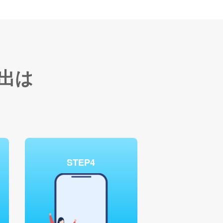
出は
STEP4