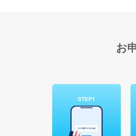
お
STEP1