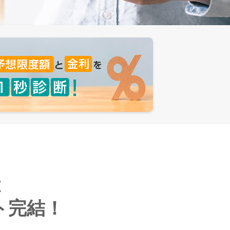
は
ト完結！